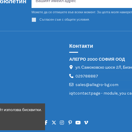
 бюлетин
Можете да се отпишете във всеки момент. За целта моля намерет
Съгласен съм с общите условия.
Контакти
АЛЕГРО 2000 СОФИЯ ООД
ул. Самоковско шосе 2Л, Биз
029788887
sales@allegro-bg.com
iqitcontactpage - module, you ca
т използва бисквитки.