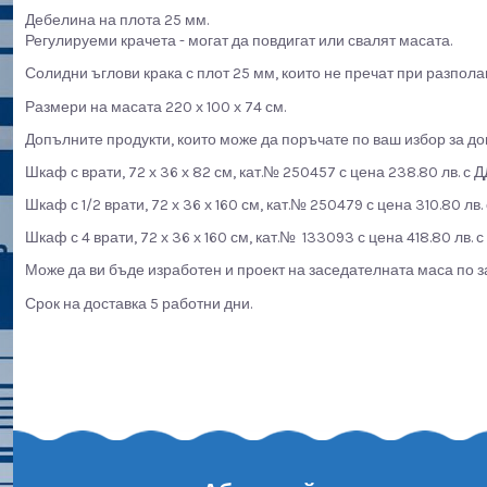
Дебелина на плота 25 мм.
Регулируеми крачета - могат да повдигат или свалят масата.
Солидни ъглови крака с плот 25 мм, които не пречат при разпола
Размери на масата 220 х 100 х 74 см.
Допълните продукти, които може да поръчате по ваш избор за 
Шкаф с врати, 72 х 36 х 82 см, кат.№ 250457 с цена 238.80 лв. с 
Шкаф с 1/2 врати, 72 х 36 х 160 см, кат.№ 250479 с цена 310.80 лв.
Шкаф с 4 врати, 72 х 36 х 160 см, кат.№ 133093 с цена 418.80 лв. с
Може да ви бъде изработен и проект на заседателната маса по з
Срок на доставка 5 работни дни.