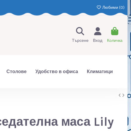
Любими (
0
)
Търсене
Вход
Количка
Столове
Удобство в офиса
Климатици
едателна маса Lily