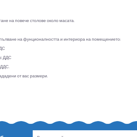
гане на повече столове около масата.
допълване на фунционалността и интериора на помещението:
ДДС
 с ДДС
 ДДС.
ададени от вас размери.