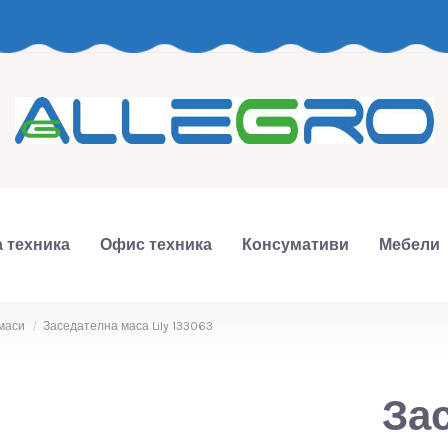
 техника
Офис техника
Консумативи
Мебели
маси
Заседателна маса Lily 133063
Зас