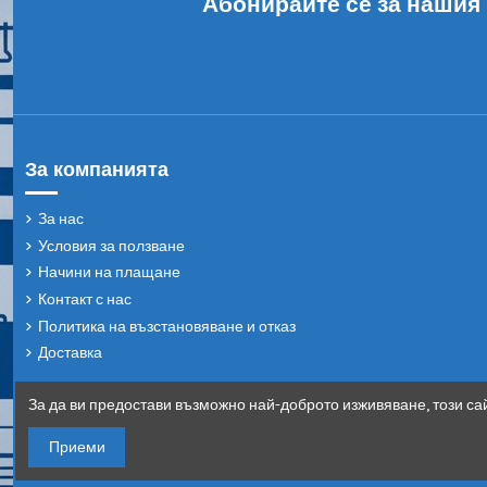
Абонирайте се за нашия
За компанията
За нас
Условия за ползване
Начини на плащане
Контакт с нас
Политика на възстановяване и отказ
Доставка
За да ви предостави възможно най-доброто изживяване, този сай
Приеми