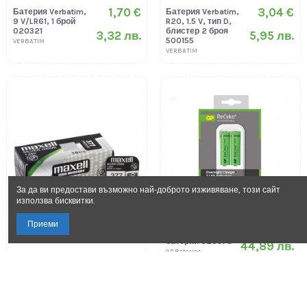
1,70 €
3,04 €
Батерия Verbatim,
Батерия Verbatim,
9 V/LR61, 1 брой
R20, 1.5 V, тип D,
020321
блистер 2 броя
3,32 лв.
5,95 лв.
500155
VERBATIM
VERBATIM
За да ви предостави възможно най-доброто изживяване, този сайт
използва бисквитки.
22,96 €
Зарядно GP, за
Приеми
акумулаторни
батерии 020378
44,89 лв.
GP.Bateries
0,75 €
Бутонна батерия
Maxell sr626sw,
020336
1,47 лв.
MAXELL