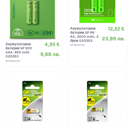
12,22 €
Акумулаторни
батерии GP R6
AA, 2500 mAh, 2
23,89 лв.
броя 020352
4,95 €
Акумулаторни
GP.Bateries
батерии GP R03
AAA, 850 mAh
9,68 лв.
020353
GP.Bateries