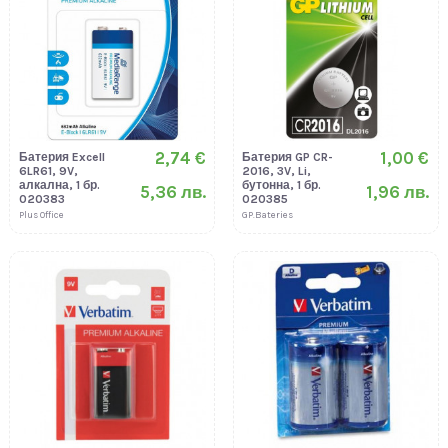
2,74 €
1,00 €
Батерия Excell
Батерия GP CR-
6LR61, 9V,
2016, 3V, Li,
алкална, 1 бр.
бутонна, 1 бр.
5,36 лв.
1,96 лв.
020383
020385
Plus Office
GP.Bateries