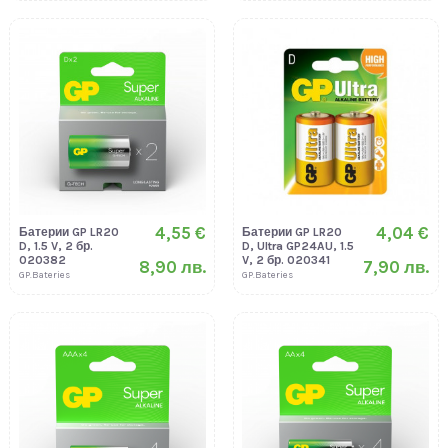
4,55 €
4,04 €
Батерии GP LR20
Батерии GP LR20
D, 1.5 V, 2 бр.
D, Ultra GP24AU, 1.5
020382
V, 2 бр. 020341
8,90 лв.
7,90 лв.
GP.Bateries
GP.Bateries