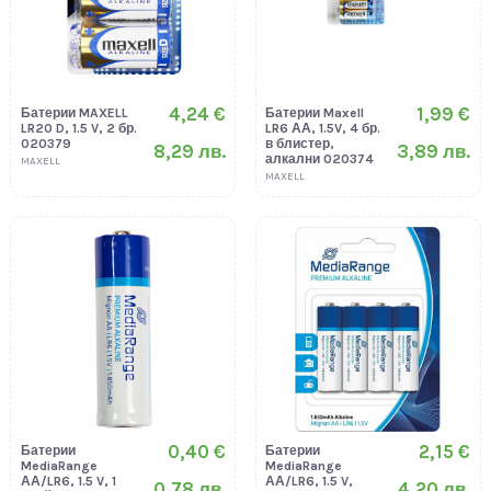
4,24 €
1,99 €
Батерии MAXELL
Батерии Maxell
LR20 D, 1.5 V, 2 бр.
LR6 АА, 1.5V, 4 бр.
020379
в блистер,
8,29 лв.
3,89 лв.
алкални 020374
MAXELL
MAXELL
0,40 €
2,15 €
Батерии
Батерии
MediaRange
MediaRange
АА/LR6, 1.5 V, 1
АА/LR6, 1.5 V,
0,78 лв.
4,20 лв.