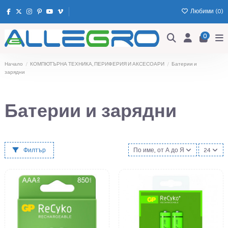
Любими (
0
)
0
Начало
КОМПЮТЪРНА ТЕХНИКА, ПЕРИФЕРИЯ И АКСЕСОАРИ
Батерии и
зарядни
Батерии и зарядни
Филтър
По име, от А до Я
24