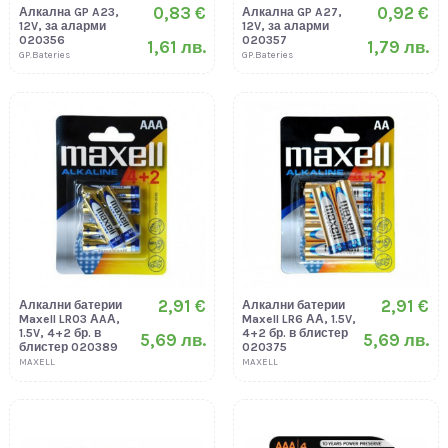
0,83 €
0,92 €
Алкална GP A23,
Алкална GP A27,
12V, за аларми
12V, за аларми
020356
020357
1,61 лв.
1,79 лв.
GP.Bateries
GP.Bateries
2,91 €
2,91 €
Алкални батерии
Алкални батерии
Maxell LR03 АAА,
Maxell LR6 АА, 1.5V,
1.5V, 4+2 бр. в
4+2 бр. в блистер
5,69 лв.
5,69 лв.
блистер 020389
020375
MAXELL
MAXELL