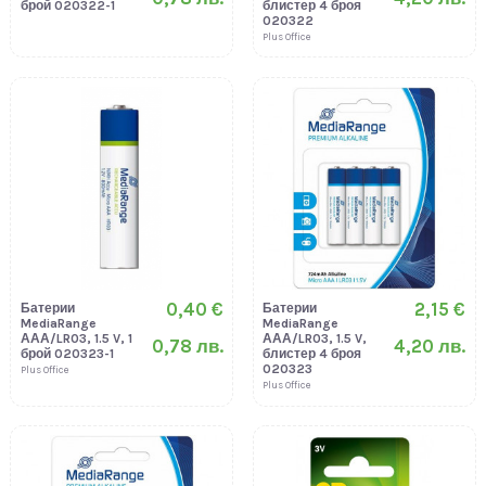
брой 020322-1
блистер 4 броя
020322
Plus Office
0,40 €
2,15 €
Батерии
Батерии
MediaRange
MediaRange
ААА/LR03, 1.5 V, 1
ААА/LR03, 1.5 V,
0,78 лв.
4,20 лв.
брой 020323-1
блистер 4 броя
020323
Plus Office
Plus Office