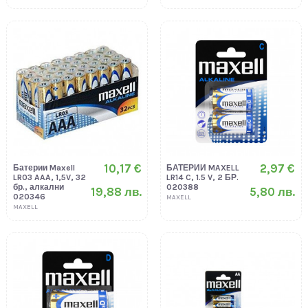
10,17 €
2,97 €
Батерии Maxell
БАТЕРИИ MAXELL
LR03 AAA, 1,5V, 32
LR14 C, 1.5 V, 2 БР.
бр., алкални
020388
19,88 лв.
5,80 лв.
020346
MAXELL
MAXELL