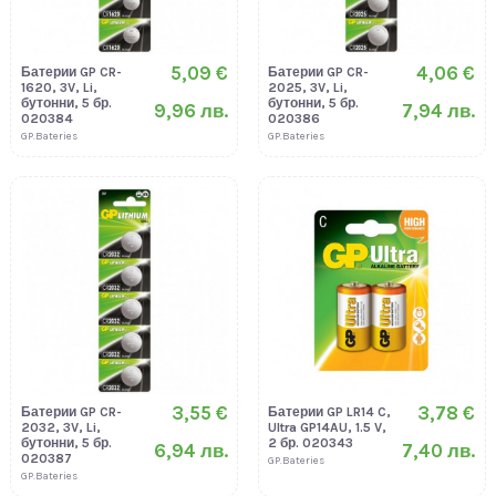
5,09 €
4,06 €
Батерии GP CR-
Батерии GP CR-
1620, 3V, Li,
2025, 3V, Li,
бутонни, 5 бр.
бутонни, 5 бр.
9,96 лв.
7,94 лв.
020384
020386
GP.Bateries
GP.Bateries
3,55 €
3,78 €
Батерии GP CR-
Батерии GP LR14 C,
2032, 3V, Li,
Ultra GP14AU, 1.5 V,
бутонни, 5 бр.
2 бр. 020343
6,94 лв.
7,40 лв.
020387
GP.Bateries
GP.Bateries