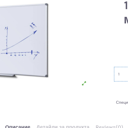
Специ
Описание
Детайли за продукта
Reviews
(0)