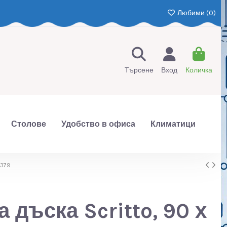
Любими (
0
)
Търсене
Вход
Количка
Столове
Удобство в офиса
Климатици
0379
 дъска Scritto, 90 х