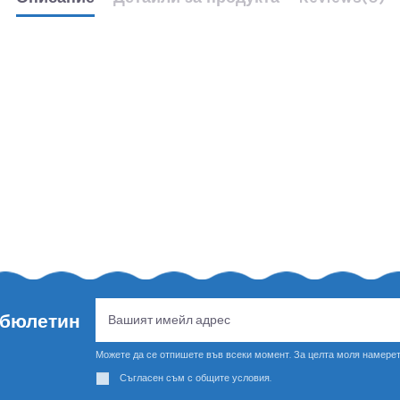
 бюлетин
Можете да се отпишете във всеки момент. За целта моля намерет
Съгласен съм с общите условия.