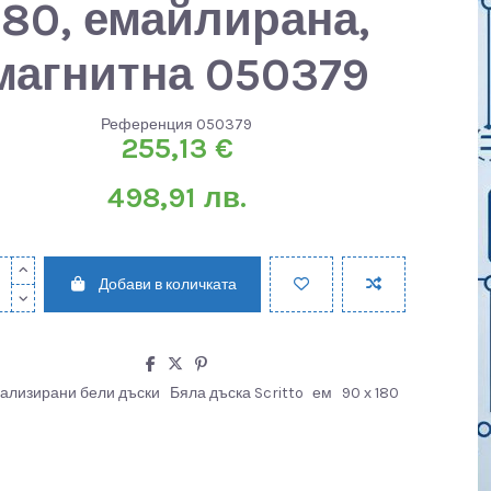
180, емайлирана,
магнитна 050379
Референция
050379
255,13 €
498,91 лв.
Добави в количката
ализирани бели дъски
Бяла дъска Scritto
ем
90 х 180