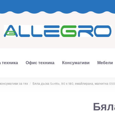
 техника
Офис техника
Консумативи
Мебели
консумативи за тях
Бяла дъска Scritto, 90 х 180, емайлирана, магнитна 05
Бяла