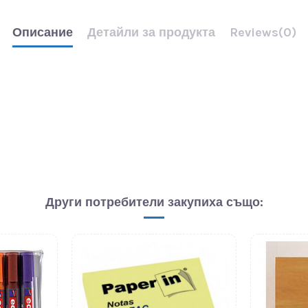
Описание
Детайли за продукта
Reviews
(0)
Други потребители закупиха също: