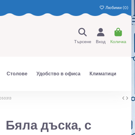
Любими (
0
)
Търсене
Вход
Количка
Столове
Удобство в офиса
Климатици
 050313
Бяла дъска, с