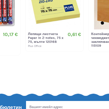
10,17 €
0,61 €
Лепящи листчета
Контейнер
Paper In Z-notes, 75 х
чекмеджет
75, жълти 120168
заключва
115109
Plus Office
 бюлетин