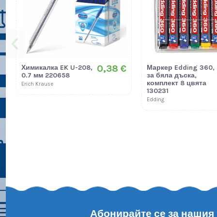
0,38 €
Химикалка EK U-208,
Маркер Edding 360,
0.7 мм 220658
за бяла дъска,
комплект 8 цвята
Erich Krause
130231
Edding
Абонирайте се за нашия