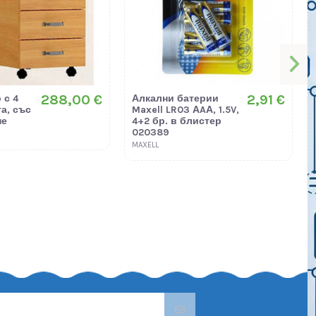
288,00 €
2,91 €
 с 4
Алкални батерии
а, със
Maxell LR03 АAА, 1.5V,
не
4+2 бр. в блистер
020389
MAXELL