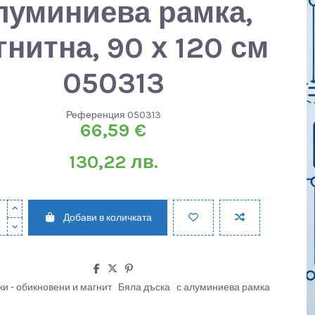
луминиева рамка,
гнитна, 90 х 120 см
050313
Референция
050313
66,59 €
130,22 лв.
Добави в количката
ки - обикновени и магнит
Бяла дъска
с алуминиева рамка