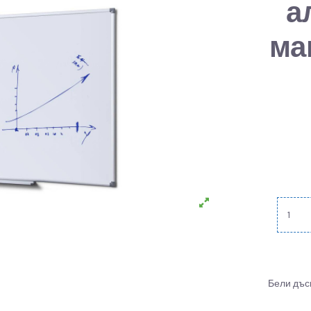
а
ма
Бели дъс