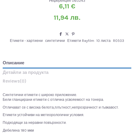
Референция
060243
6,11 €
11,94 лв.
Етикети - хартиени
синтетични
Етикети Rayfilm
10 листа
R0503
Описание
Детайли за продукта
Reviews
(0)
Синтетични етикети с широко приложение.
Бели гланцирани етикети с отлична усвояемост на тонера.
Отличават се с висока белота,плътност,непрозрачност и гъвкавост.
Етикети устойчиви на метеорологични условия.
Подходящи за неравни повърхности.
Дебелина 180 мкм