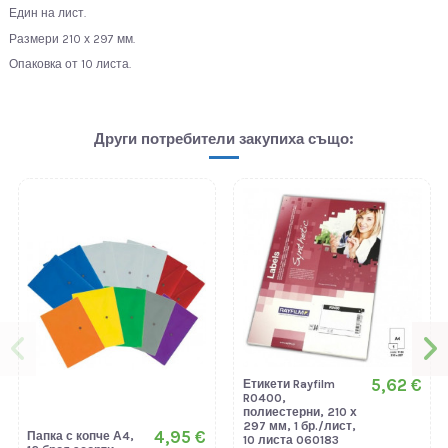
Един на лист.
Размери 210 х 297 мм.
Опаковка от 10 листа.
Други потребители закупиха също:
5,62 €
Етикети Rayfilm
R0400,
полиестерни, 210 х
297 мм, 1 бр./лист,
4,95 €
Папка с копче А4,
10 листа 060183