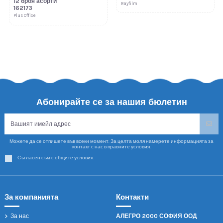
12 броя асорти
Rayfilm
162173
Plus Office
Абонирайте се за нашия бюлетин
Можете да се отпишете във всеки момент. За целта моля намерете информацията за
контакт с нас в правните условия.
Съгласен съм с общите условия.
За компанията
Контакти
За нас
АЛЕГРО 2000 СОФИЯ ООД