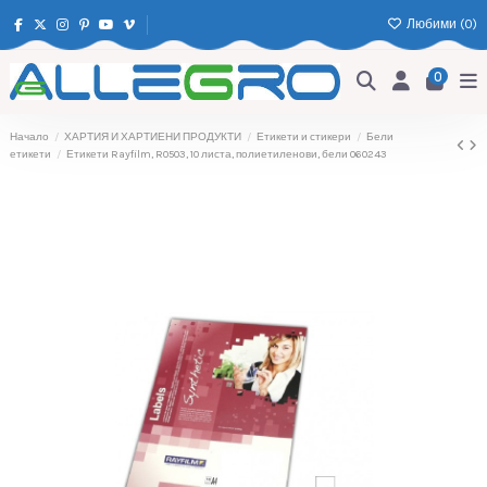
Любими (
0
)
0
Начало
ХАРТИЯ И ХАРТИЕНИ ПРОДУКТИ
Етикети и стикери
Бели
етикети
Етикети Rayfilm, R0503, 10 листа, полиетиленови, бели 060243