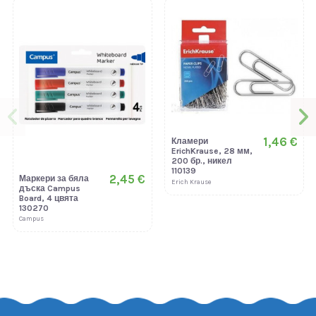
1,46 €
Кламери
ErichKrause, 28 мм,
200 бр., никел
110139
2,45 €
Маркери за бяла
Erich Krause
дъска Campus
Board, 4 цвята
130270
Campus