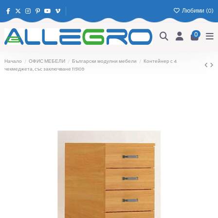
Любими (
0
)
0
Начало
ОФИС МЕБЕЛИ
Български модулни мебели
Контейнер с 4
чекмеджета, със заключване 115109