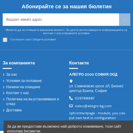
Абонирайте се за нашия бюлетин
Можете да се отпишете във всеки момент. За целта моля намерете информацията за
контакт с нас в правните условия.
Съгласен съм с общите условия.
За компанията
Контакти
За нас
АЛЕГРО 2000 СОФИЯ ООД
Условия за ползване
ул. Самоковско шосе 2Л, Бизнес
Начини на плащане
център Боила, София
Контакт с нас
029788887
Политика на възстановяване и
отказ
sales@allegro-bg.com
Доставка
iqitcontactpage - module, you can
put own text in configuration
За да ви предостави възможно най-доброто изживяване, този сайт
използва бисквитки.