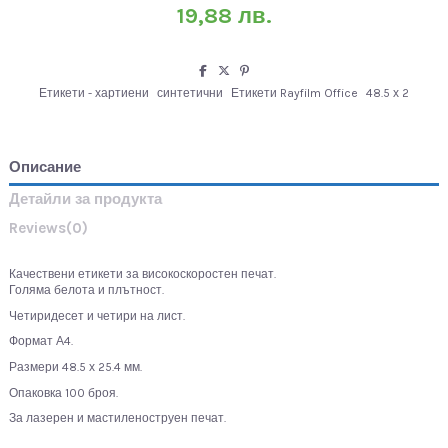
19,88 лв.
Етикети - хартиени
синтетични
Етикети Rayfilm Office
48.5 х 2
Описание
Детайли за продукта
Reviews
(0)
Качествени етикети за високоскоростен печат.
Голяма белота и плътност.
Четиридесет и четири на лист.
Формат А4.
Размери 48.5 х 25.4 мм.
Опаковка 100 броя.
За лазерен и мастиленоструен печат.