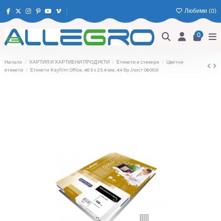
Любими (
0
)
0
Начало
ХАРТИЯ И ХАРТИЕНИ ПРОДУКТИ
Етикети и стикери
Цветни
етикети
Етикети Rayfilm Office, 48.5 х 25.4 мм, 44 бр./лист 060103