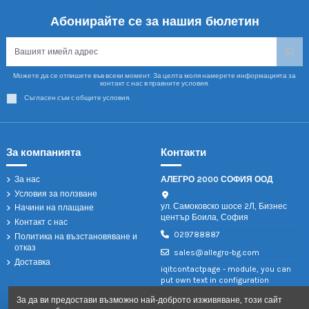
Абонирайте се за нашия бюлетин
Можете да се отпишете във всеки момент. За целта моля намерете информацията за
контакт с нас в правните условия.
Съгласен съм с общите условия.
За компанията
Контакти
За нас
АЛЕГРО 2000 СОФИЯ ООД
Условия за ползване
ул. Самоковско шосе 2Л, Бизнес
Начини на плащане
център Боила, София
Контакт с нас
029788887
Политика на възстановяване и
отказ
sales@allegro-bg.com
Доставка
iqitcontactpage - module, you can
put own text in configuration
За да ви предостави възможно най-доброто изживяване, този сайт