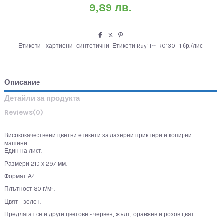
9,89 лв.
Етикети - хартиени
синтетични
Етикети Rayfilm R0130
1 бр./лис
Описание
Детайли за продукта
Reviews
(0)
Висококачествени цветни етикети за лазерни принтери и копирни
машини.
Един на лист.
Размери 210 х 297 мм.
Формат А4.
Плътност 80 г/м².
Цвят - зелен.
Предлагат се и други цветове - червен, жълт, оранжев и розов цвят.