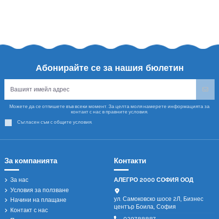
Абонирайте се за нашия бюлетин
Можете да се отпишете във всеки момент. За целта моля намерете информацията за
контакт с нас в правните условия.
Съгласен съм с общите условия.
За компанията
Контакти
За нас
АЛЕГРО 2000 СОФИЯ ООД
Условия за ползване
ул. Самоковско шосе 2Л, Бизнес
Начини на плащане
център Боила, София
Контакт с нас