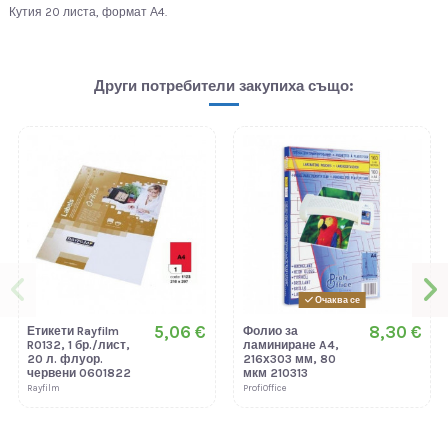
Кутия 20 листа, формат А4.
Други потребители закупиха също:
Очаква се
5,06 €
8,30 €
Етикети Rayfilm
Фолио за
R0132, 1 бр./лист,
ламиниране A4,
20 л. флуор.
216х303 мм, 80
червени 0601822
мкм 210313
Rayfilm
ProfiOffice