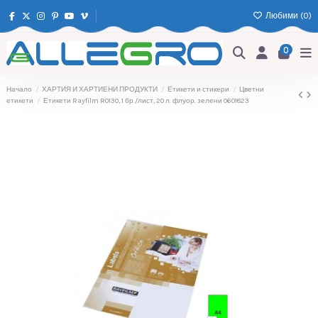
Любими (
0
)
0
Начало
ХАРТИЯ И ХАРТИЕНИ ПРОДУКТИ
Етикети и стикери
Цветни
етикети
Етикети Rayfilm R0130, 1 бр./лист, 20 л. флуор. зелени 0601823