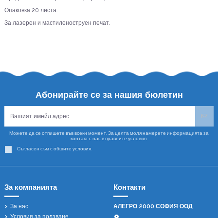
Опаковка 20 листа.
За лазерен и мастиленоструен печат.
Абонирайте се за нашия бюлетин
Можете да се отпишете във всеки момент. За целта моля намерете информацията за
контакт с нас в правните условия.
Съгласен съм с общите условия.
За компанията
Контакти
За нас
АЛЕГРО 2000 СОФИЯ ООД
Условия за ползване