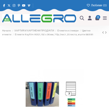
Любими (
0
)
0
Начало
ХАРТИЯ И ХАРТИЕНИ ПРОДУКТИ
Етикети и стикери
Цветни
етикети
Етикети Rayfilm R0121, 192 х 38 мм, 7 бр./лист, 20 листа, жълти 0601911