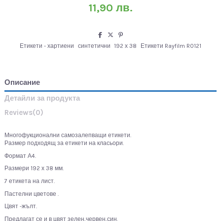
11,90 лв.
Етикети - хартиени
синтетични
192 х 38
Етикети Rayfilm R0121
Описание
Детайли за продукта
Reviews
(0)
Многофукционални самозалепващи етикети.
Размер подходящ за етикети на класьори.
Формат А4.
Размери 192 х 38 мм.
7 етикета на лист.
Пастелни цветове .
Цвят -жълт.
Предлагат се и в цвят зелен,червен,син.