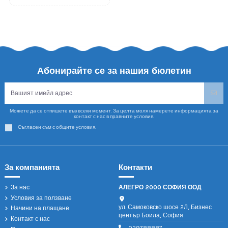
Абонирайте се за нашия бюлетин
Можете да се отпишете във всеки момент. За целта моля намерете информацията за
контакт с нас в правните условия.
Съгласен съм с общите условия.
За компанията
Контакти
За нас
АЛЕГРО 2000 СОФИЯ ООД
Условия за ползване
ул. Самоковско шосе 2Л, Бизнес
Начини на плащане
център Боила, София
Контакт с нас