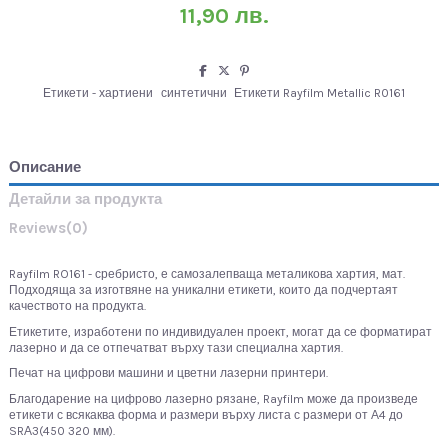
11,90 лв.
Етикети - хартиени
синтетични
Етикети Rayfilm Metallic R0161
Описание
Детайли за продукта
Reviews
(0)
Rayfilm RO161 - сребристо, е самозалепваща металикова хартия, мат.
Подходяща за изготвяне на уникални етикети, които да подчертаят
качеството на продукта.
Етикетите, изработени по индивидуален проект, могат да се форматират
лазерно и да се отпечатват върху тази специална хартия.
Печат на цифрови машини и цветни лазерни принтери.
Благодарение на цифрово лазерно рязане, Rayfilm може да произведе
етикети с всякаква форма и размери върху листа с размери от А4 до
SRА3(450 320 мм).