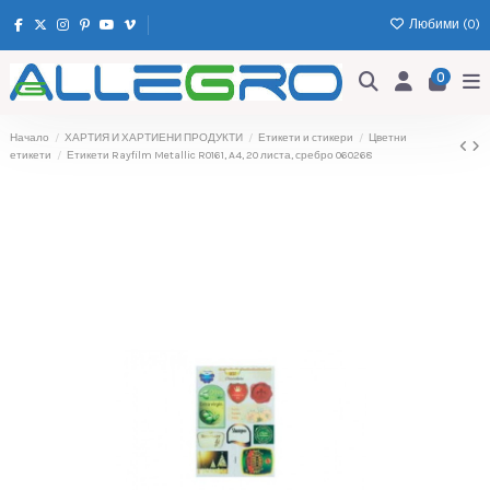
Любими (
0
)
0
Начало
ХАРТИЯ И ХАРТИЕНИ ПРОДУКТИ
Етикети и стикери
Цветни
етикети
Етикети Rayfilm Metallic R0161, A4, 20 листа, сребро 060268