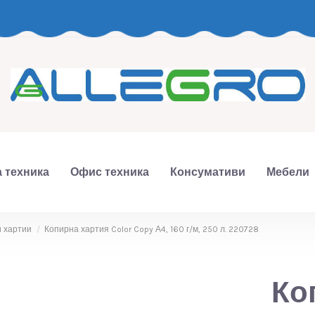
 техника
Офис техника
Консумативи
Мебели
и хартии
Копирна хартия Color Copy А4, 160 г/м, 250 л. 220728
Ко