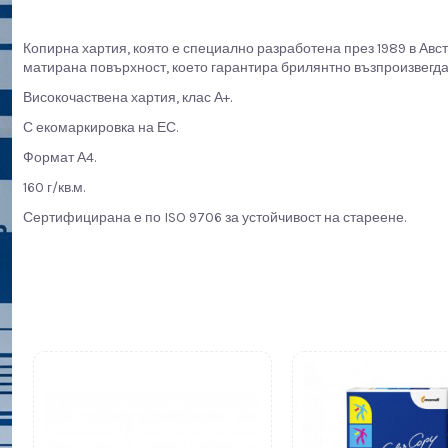
Копирна хартия, която е специално разработена през 1989 в Авс
матирана повърхност, което гарантира брилянтно възпроизвегда
Високочаствена хартия, клас А+.
С екомаркировка на ЕС.
Формат А4.
160 г/кв.м.
Сертифицирана е по ISO 9706 за устойчивост на стареене.