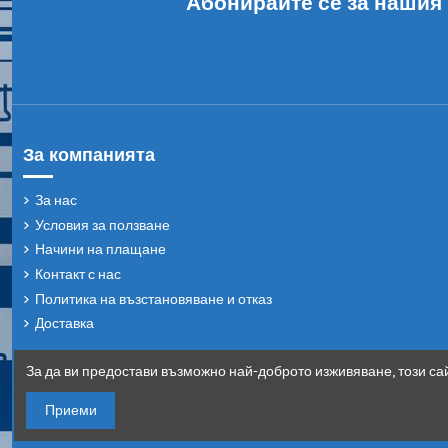
Абонирайте се за нашия
За компанията
За нас
Условия за ползване
Начини на плащане
Контакт с нас
Политика на възстановяване и отказ
Доставка
За да ви предостави възможно най-доброто изживяване, този сай
Приеми