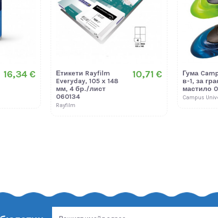
16,34 €
10,71 €
Етикети Rayfilm
Гума Camp
Everyday, 105 х 148
в-1, за гр
мм, 4 бр./лист
мастило 
060134
Campus Unive
Rayfilm