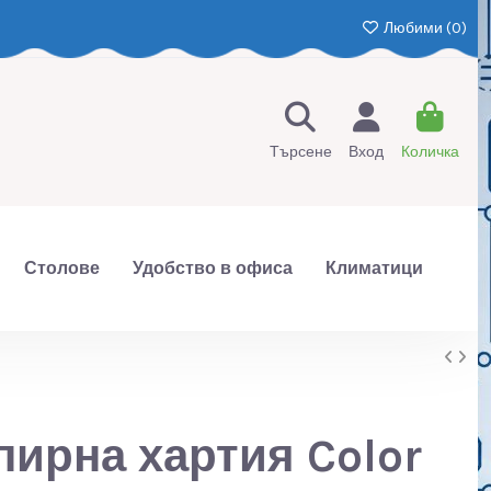
Любими (
0
)
Търсене
Вход
Количка
Столове
Удобство в офиса
Климатици
пирна хартия Color