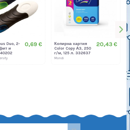
0,69 €
20,43 €
us Duo, 2-
Копирна хартия
афит и
Color Copy А3, 250
040202
г/м, 125 л. 332637
rsity
Mondi