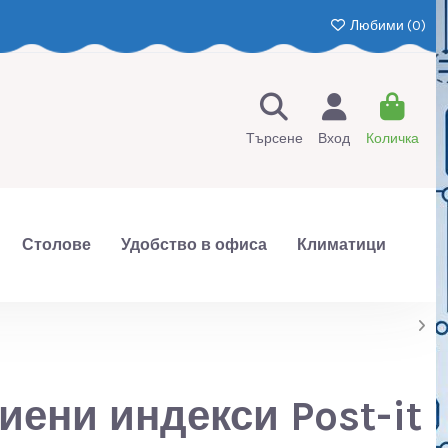
Любими (
0
)
Търсене
Вход
Количка
Столове
Удобство в офиса
Климатици
иени индекси Post-it