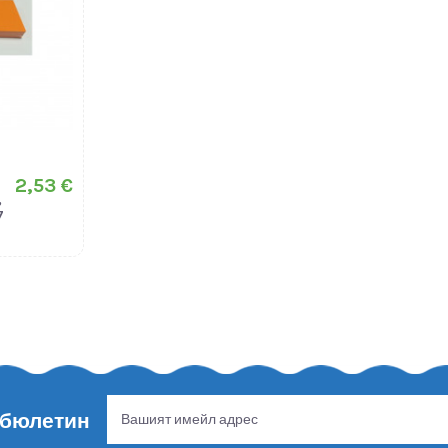
2,53 €
,
7
 бюлетин