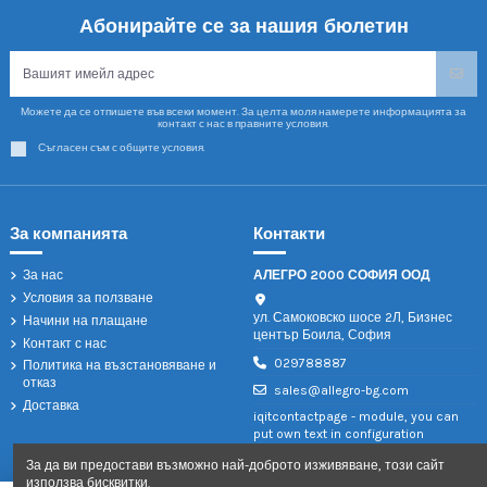
Абонирайте се за нашия бюлетин
Можете да се отпишете във всеки момент. За целта моля намерете информацията за
контакт с нас в правните условия.
Съгласен съм с общите условия.
За компанията
Контакти
За нас
АЛЕГРО 2000 СОФИЯ ООД
Условия за ползване
ул. Самоковско шосе 2Л, Бизнес
Начини на плащане
център Боила, София
Контакт с нас
029788887
Политика на възстановяване и
отказ
sales@allegro-bg.com
Доставка
iqitcontactpage - module, you can
put own text in configuration
За да ви предостави възможно най-доброто изживяване, този сайт
използва бисквитки.