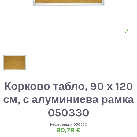
Корково табло, 90 х 120
см, с алуминиева рамка
050330
Референция
050330
80,78 €