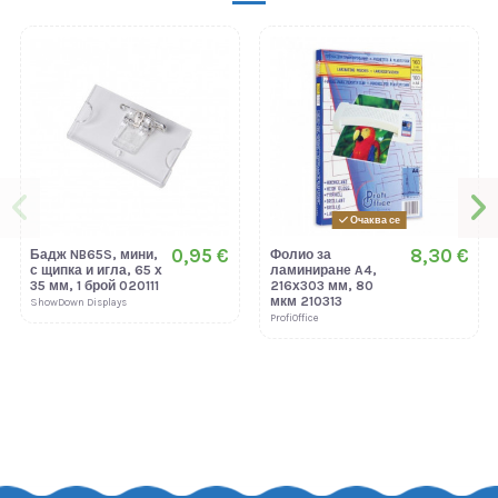
Очаква се
0,95 €
8,30 €
Бадж NB65S, мини,
Фолио за
с щипка и игла, 65 х
ламиниране A4,
35 мм, 1 брой 020111
216х303 мм, 80
мкм 210313
ShowDown Displays
ProfiOffice