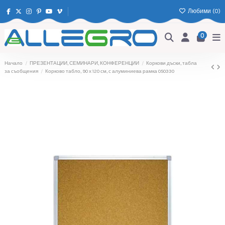
Любими (
0
)
0
Начало
ПРЕЗЕНТАЦИИ, СЕМИНАРИ, КОНФЕРЕНЦИИ
Коркови дъски, табла
за съобщения
Корково табло, 90 х 120 см, с алуминиева рамка 050330