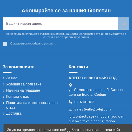
Абонирайте се за нашия бюлетин
Можете да се отпишете във всеки момент. За целта моля намерете информацията за
контакт с нас в правните условия.
Съгласен съм с общите условия.
За компанията
Контакти
За нас
АЛЕГРО 2000 СОФИЯ ООД
Условия за ползване
ул. Самоковско шосе 2Л, Бизнес
Начини на плащане
център Боила, София
Контакт с нас
029788887
Политика на възстановяване и
отказ
sales@allegro-bg.com
Доставка
iqitcontactpage - module, you can
put own text in configuration
За да ви предостави възможно най-доброто изживяване, този сайт