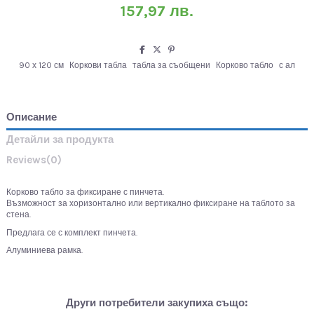
157,97 лв.
90 х 120 см
Коркови табла
табла за съобщени
Корково табло
с ал
Описание
Детайли за продукта
Reviews
(0)
Корково табло за фиксиране с пинчета.
Възможност за хоризонтално или вертикално фиксиране на таблото за
стена.
Предлага се с комплект пинчета.
Алуминиева рамка.
Други потребители закупиха също: