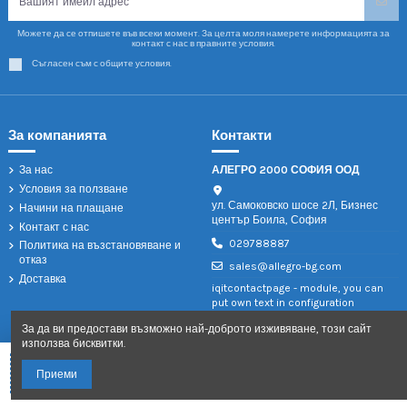
Можете да се отпишете във всеки момент. За целта моля намерете информацията за
контакт с нас в правните условия.
Съгласен съм с общите условия.
За компанията
Контакти
За нас
АЛЕГРО 2000 СОФИЯ ООД
Условия за ползване
ул. Самоковско шосе 2Л, Бизнес
Начини на плащане
център Боила, София
Контакт с нас
029788887
Политика на възстановяване и
отказ
sales@allegro-bg.com
Доставка
iqitcontactpage - module, you can
put own text in configuration
За да ви предостави възможно най-доброто изживяване, този сайт
използва бисквитки.
Добави в количката
Приеми