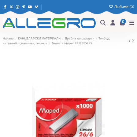
Любими (
0
)
0
Начало
КАНЦЕЛАРСКИ МАТЕРИАЛИ
Дребна канцелария
Телбод,
антителбод машинки, телчета
Телчета Maped 26/6 190623