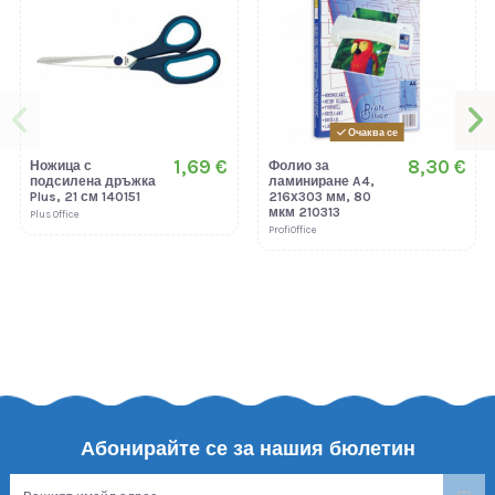
Очаква се
1,69 €
8,30 €
Ножица с
Фолио за
подсилена дръжка
ламиниране A4,
Plus, 21 см 140151
216х303 мм, 80
мкм 210313
Plus Office
ProfiOffice
Абонирайте се за нашия бюлетин