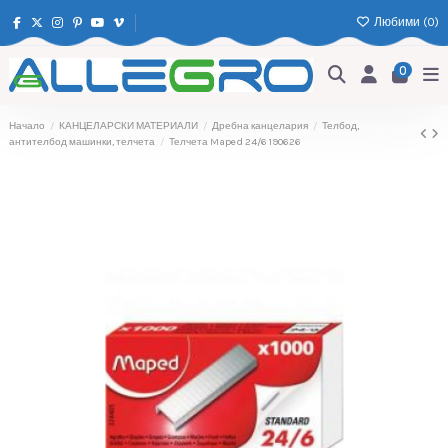
Любими (
0
)
0
Начало
КАНЦЕЛАРСКИ МАТЕРИАЛИ
Дребна канцелария
Телбод,
антителбод машинки, телчета
Телчета Maped 24/6 190626