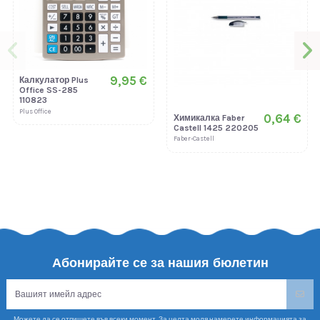
9,95 €
Калкулатор Plus
Office SS-285
110823
Plus Office
0,64 €
Химикалка Faber
Castell 1425 220205
Faber-Castell
Абонирайте се за нашия бюлетин
Можете да се отпишете във всеки момент. За целта моля намерете информацията за