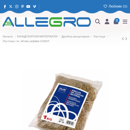
Любими (
0
)
0
Начало
КАНЦЕЛАРСКИ МАТЕРИАЛИ
Дребна канцелария
Ластици
Ластици, 1 кг, 40 мм, кафяви 1205071