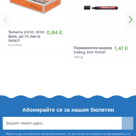
0,84 €
Телчета 23/10, 1000
броя, до 70 листа
190617
Plus Office
1,41 €
Перманентен маркер
Edding 300 103331
Edding
Абонирайте се за нашия бюлетин
Можете да се отпишете във всеки момент. За целта моля намерете информацията за