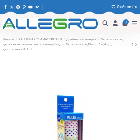
Любими (
0
)
0
Начало
КАНЦЕЛАРСКИ МАТЕРИАЛИ
Дребна канцелария
Лепящи ленти,
държачи за лепящи ленти, изолирбанд
Лепяща лента, 15 мм х 5 м, 4 бр.,
декоративна 121244