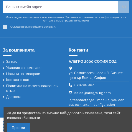
Можете да се отпишете във всеки момент. За целта моля намерете информацията за
контакт с нас в правните условия.
Съгласен съм с общите условия.
За компанията
Контакти
За нас
АЛЕГРО 2000 СОФИЯ ООД
Условия за ползване
ул. Самоковско шосе 2Л, Бизнес
Начини на плащане
център Боила, София
Контакт с нас
029788887
Политика на възстановяване и
отказ
sales@allegro-bg.com
Доставка
iqitcontactpage - module, you can
put own text in configuration
За да ви предостави възможно най-доброто изживяване, този сайт
използва бисквитки.
Добави в количката
Приеми