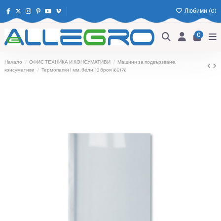
Любими (
0
)
0
Начало
ОФИС ТЕХНИКА И КОНСУМАТИВИ
Машини за подвързване,
консумативи
Термопапки 1 мм, бели, 10 броя 162176