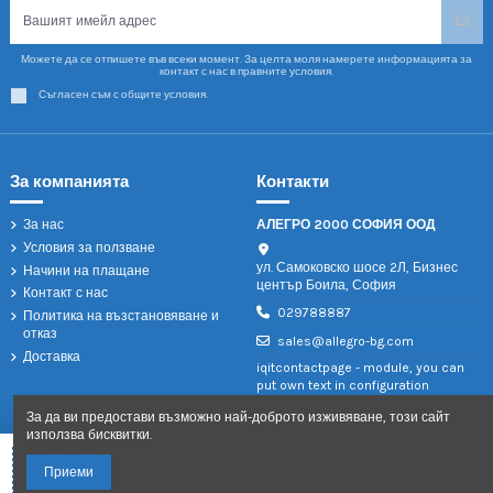
Можете да се отпишете във всеки момент. За целта моля намерете информацията за
контакт с нас в правните условия.
Съгласен съм с общите условия.
За компанията
Контакти
За нас
АЛЕГРО 2000 СОФИЯ ООД
Условия за ползване
ул. Самоковско шосе 2Л, Бизнес
Начини на плащане
център Боила, София
Контакт с нас
029788887
Политика на възстановяване и
отказ
sales@allegro-bg.com
Доставка
iqitcontactpage - module, you can
put own text in configuration
За да ви предостави възможно най-доброто изживяване, този сайт
използва бисквитки.
Добави в количката
Приеми