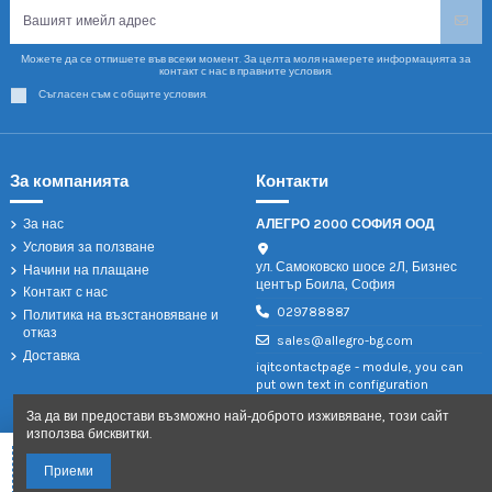
Можете да се отпишете във всеки момент. За целта моля намерете информацията за
контакт с нас в правните условия.
Съгласен съм с общите условия.
За компанията
Контакти
За нас
АЛЕГРО 2000 СОФИЯ ООД
Условия за ползване
ул. Самоковско шосе 2Л, Бизнес
Начини на плащане
център Боила, София
Контакт с нас
029788887
Политика на възстановяване и
отказ
sales@allegro-bg.com
Доставка
iqitcontactpage - module, you can
put own text in configuration
За да ви предостави възможно най-доброто изживяване, този сайт
използва бисквитки.
Добави в количката
Приеми