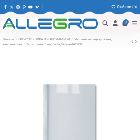
Любими (
0
)
0
Начало
ОФИС ТЕХНИКА И КОНСУМАТИВИ
Машини за подвързване,
консумативи
Термопапки 4 мм, бели, 10 броя 1621771