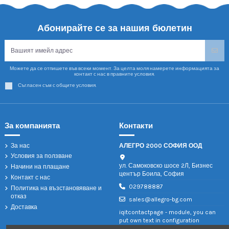
Абонирайте се за нашия бюлетин
Можете да се отпишете във всеки момент. За целта моля намерете информацията за
контакт с нас в правните условия.
Съгласен съм с общите условия.
За компанията
Контакти
За нас
АЛЕГРО 2000 СОФИЯ ООД
Условия за ползване
ул. Самоковско шосе 2Л, Бизнес
Начини на плащане
център Боила, София
Контакт с нас
029788887
Политика на възстановяване и
отказ
sales@allegro-bg.com
Доставка
iqitcontactpage - module, you can
put own text in configuration