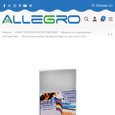
Любими (
0
)
0
Начало
ОФИС ТЕХНИКА И КОНСУМАТИВИ
Машини за подвързване,
консумативи
Прозрачни корици, 180 мкр, безцветни, 100 листа 111701