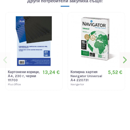
Други потребители закупиха също:
13,24 €
5,52 €
Картонени корици,
Копирна хартия
А4, 230 г, черни
Navigator Universal
111703
А4 220731
Plus Office
Navigartor