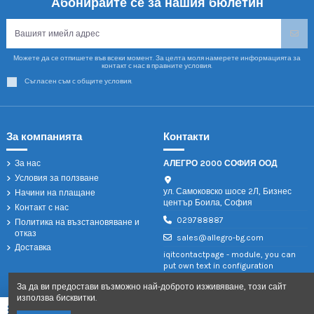
Абонирайте се за нашия бюлетин
Можете да се отпишете във всеки момент. За целта моля намерете информацията за
контакт с нас в правните условия.
Съгласен съм с общите условия.
За компанията
Контакти
За нас
АЛЕГРО 2000 СОФИЯ ООД
Условия за ползване
ул. Самоковско шосе 2Л, Бизнес
Начини на плащане
център Боила, София
Контакт с нас
029788887
Политика на възстановяване и
отказ
sales@allegro-bg.com
Доставка
iqitcontactpage - module, you can
put own text in configuration
За да ви предостави възможно най-доброто изживяване, този сайт
използва бисквитки.