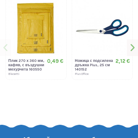
0,49 €
2,12 €
Плик 270 х 360 мм,
Ножица с подсилена
кафяв, с въздушни
дръжка Plus, 25 см
мехурчета 160550
140152
Blasetti
Plus Office