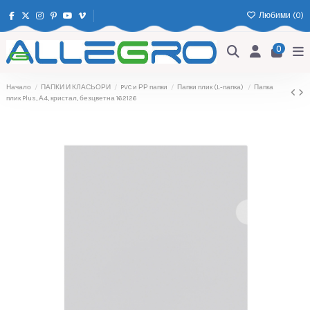
Любими (
0
)
0
Начало
ПАПКИ И КЛАСЬОРИ
PVC и РР папки
Папки плик (L-папка)
Папка
плик Plus, А4, кристал, безцветна 162126