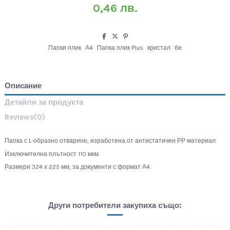
0,46 лв.
Папки плик
А4
Папка плик Plus
кристал
бе
Описание
Детайли за продукта
Reviews
(0)
Папка с L-образно отваряне, изработена от антистатичен РР материал.
Изключителна плътност 110 мкм.
Размери 324 х 225 мм, за документи с формат А4.
Други потребители закупиха също: