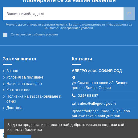
Абонирайте се за нашия бюлетин
Можете да се отпишете във всеки момент. За целта моля намерете информацията за
контакт с нас в правните условия.
Съгласен съм с общите условия.
За компанията
Контакти
За нас
АЛЕГРО 2000 СОФИЯ ООД
Условия за ползване
ул. Самоковско шосе 2Л, Бизнес
Начини на плащане
център Боила, София
Контакт с нас
029788887
Политика на възстановяване и
отказ
sales@allegro-bg.com
Доставка
iqitcontactpage - module, you can
put own text in configuration
За да ви предостави възможно най-доброто изживяване, този сайт
използва бисквитки.