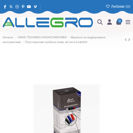
Любими (
0
)
0
Начало
ОФИС ТЕХНИКА И КОНСУМАТИВИ
Машини за подвързване,
консумативи
Пластмасови гребени, 8 мм, 40 листа 040305