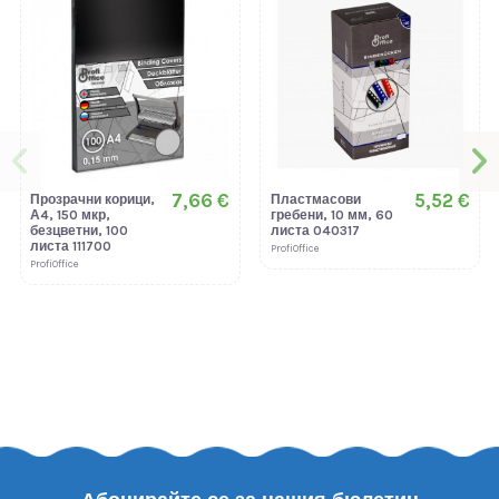
7,66 €
5,52 €
Прозрачни корици,
Пластмасови
А4, 150 мкр,
гребени, 10 мм, 60
безцветни, 100
листа 040317
листа 111700
ProfiOffice
ProfiOffice