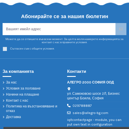
Абонирайте се за нашия бюлетин
Можете да се отпишете във всеки момент. За целта моля намерете информацията за
контакт с нас в правните условия.
Съгласен съм с общите условия.
За компанията
Контакти
За нас
АЛЕГРО 2000 СОФИЯ ООД
Условия за ползване
ул. Самоковско шосе 2Л, Бизнес
Начини на плащане
център Боила, София
Контакт с нас
029788887
Политика на възстановяване и
отказ
sales@allegro-bg.com
Доставка
iqitcontactpage - module, you can
put own text in configuration