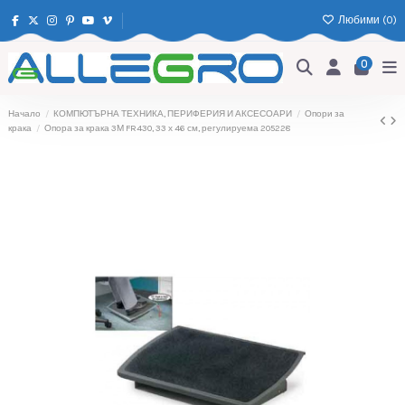
Любими (
0
)
0
Начало
КОМПЮТЪРНА ТЕХНИКА, ПЕРИФЕРИЯ И АКСЕСОАРИ
Опори за
крака
Опора за крака 3М FR430, 33 х 46 см, регулируема 205228