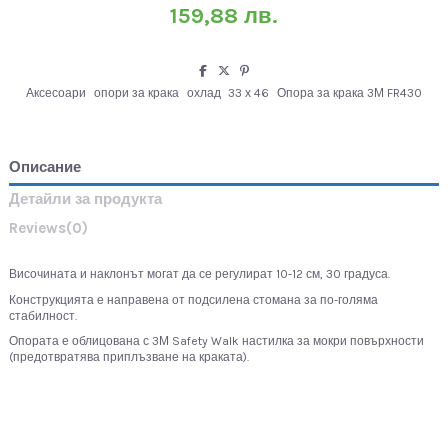
159,88 лв.
Аксесоари
опори за крака
охлад
33 х 46
Опора за крака 3М FR430
Описание
Детайли за продукта
Reviews
(0)
Височината и наклонът могат да се регулират 10-12 см, 30 градуса.
Конструкцията е направена от подсилена стомана за по-голяма
стабилност.
Опората е облицована с 3М Safety Walk настилка за мокри повърхности
(предотвратява приплъзване на краката).