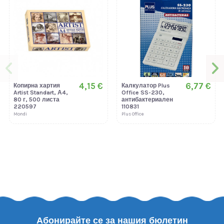
4,15 €
6,77 €
Копирна хартия
Калкулатор Plus
Artist Standart, А4,
Office SS-230,
80 г, 500 листа
антибактериален
220597
110831
Mondi
Plus Office
Абонирайте се за нашия бюлетин