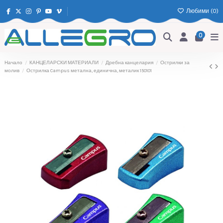
Любими (
0
)
0
Начало
КАНЦЕЛАРСКИ МАТЕРИАЛИ
Дребна канцелария
Острилки за
молив
Острилка Campus метална, единична, металик 150101