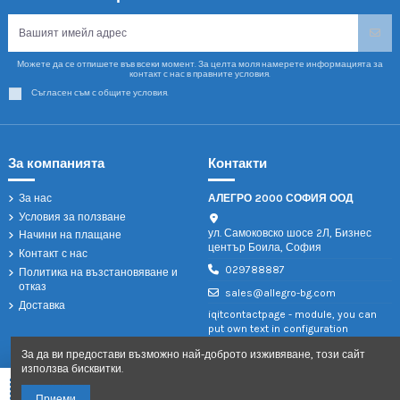
Можете да се отпишете във всеки момент. За целта моля намерете информацията за
контакт с нас в правните условия.
Съгласен съм с общите условия.
За компанията
Контакти
За нас
АЛЕГРО 2000 СОФИЯ ООД
Условия за ползване
ул. Самоковско шосе 2Л, Бизнес
Начини на плащане
център Боила, София
Контакт с нас
029788887
Политика на възстановяване и
отказ
sales@allegro-bg.com
Доставка
iqitcontactpage - module, you can
put own text in configuration
За да ви предостави възможно най-доброто изживяване, този сайт
използва бисквитки.
Добави в количката
Приеми