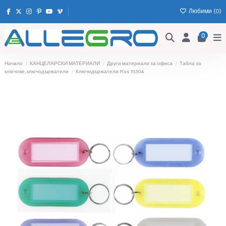
Любими (
0
)
0
Начало
КАНЦЕЛАРСКИ МАТЕРИАЛИ
Други материали за офиса
Табла за
ключове, ключодържатели
Ключодържатели Plus 111304