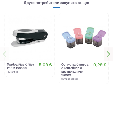
Други потребители закупиха също:
5,09 €
0,29 €
Телбод Plus Office
Острилка Campus,
250M 190506
с контейнер и
цветно капаче
Plus Office
150109
Campus College