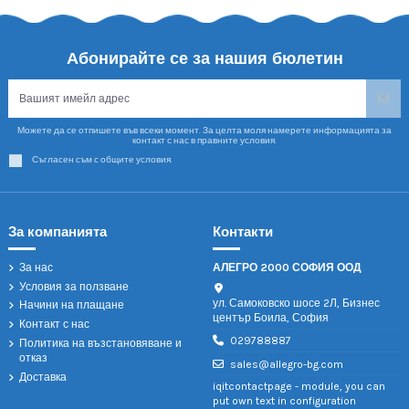
Абонирайте се за нашия бюлетин
Можете да се отпишете във всеки момент. За целта моля намерете информацията за
контакт с нас в правните условия.
Съгласен съм с общите условия.
За компанията
Контакти
За нас
АЛЕГРО 2000 СОФИЯ ООД
Условия за ползване
ул. Самоковско шосе 2Л, Бизнес
Начини на плащане
център Боила, София
Контакт с нас
029788887
Политика на възстановяване и
отказ
sales@allegro-bg.com
Доставка
iqitcontactpage - module, you can
put own text in configuration