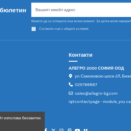
 бюлетин
Можете да се отпишете във всеки момент. За целта моля намерет
Съгласен съм с общите условия.
Контакти
АЛЕГРО 2000 СОФИЯ ООД
ул. Самоковско шосе 2Л, Биз
029788887
sales@allegro-bg.com
iqitcontactpage - module, you ca
т използва бисквитки.