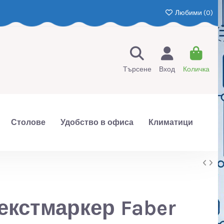
Любими (
0
)
Търсене
Вход
Количка
Столове
Удобство в офиса
Климатици
екстмаркер Faber