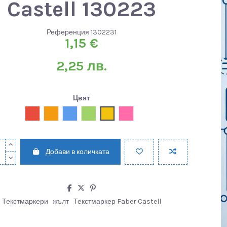
Castell 130223
Референция
1302231
1,15 €
2,25 лв.
Цвят
Червен
Оранжев
Син
Зелен
Жълт
Розов
Добави в количката
Текстмаркери
жълт
Текстмаркер Faber Castell