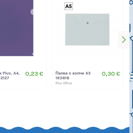
0,23 €
0,30 €
 Plus, A4,
Папка с копче A5
62127
163818
Plus Office