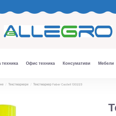
 техника
Офис техника
Консумативи
Мебели
ане
Текстмаркери
Текстмаркер Faber Castell 130223
Т