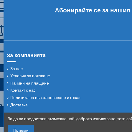
Абонирайте се за нашия
За компанията
За нас
Условия за ползване
Начини на плащане
Контакт с нас
Политика на възстановяване и отказ
Доставка
За да ви предостави възможно най-доброто изживяване, този сай
Приеми