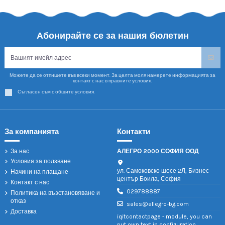
Абонирайте се за нашия бюлетин
Можете да се отпишете във всеки момент. За целта моля намерете информацията за
контакт с нас в правните условия.
Съгласен съм с общите условия.
За компанията
Контакти
За нас
АЛЕГРО 2000 СОФИЯ ООД
Условия за ползване
ул. Самоковско шосе 2Л, Бизнес
Начини на плащане
център Боила, София
Контакт с нас
029788887
Политика на възстановяване и
отказ
sales@allegro-bg.com
Доставка
iqitcontactpage - module, you can
put own text in configuration