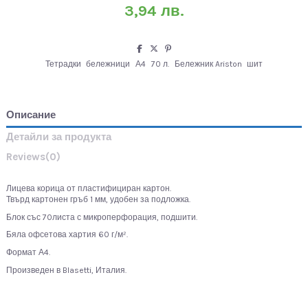
3,94 лв.
Тетрадки
бележници
А4
70 л.
Бележник Ariston
шит
Описание
Детайли за продукта
Reviews
(0)
Лицева корица от пластифициран картон.
Твърд картонен гръб 1 мм, удобен за подложка.
Блок със 70листа с микроперфорация, подшити.
Бяла офсетова хартия 60 г/м².
Формат А4.
Произведен в Blasetti, Италия.