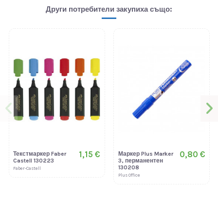
Други потребители закупиха също:
1,15 €
0,80 €
Текстмаркер Faber
Маркер Plus Marker
Castell 130223
3, перманентен
130208
Faber-Castell
Plus Office