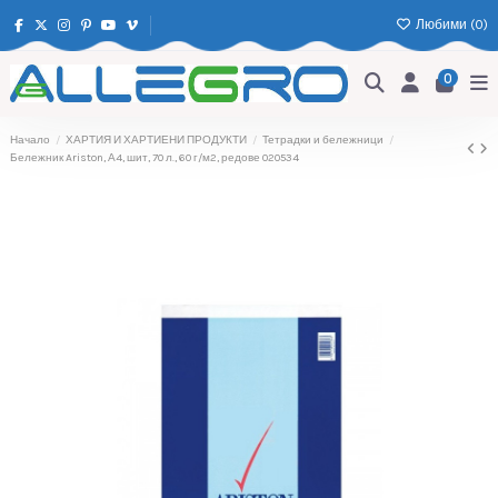
Любими (
0
)
0
Начало
ХАРТИЯ И ХАРТИЕНИ ПРОДУКТИ
Тетрадки и бележници
Бележник Ariston, А4, шит, 70 л., 60 г/м2, редове 020534