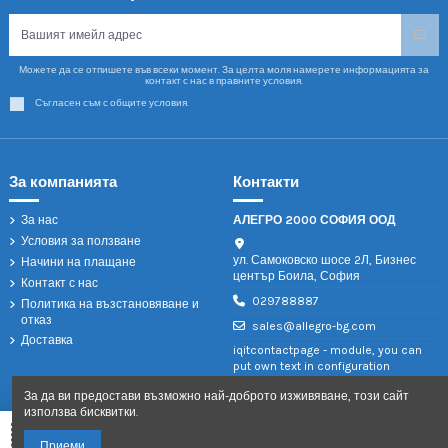
Можете да се отпишете във всеки момент. За целта моля намерете информацията за
контакт с нас в правните условия.
Съгласен съм с общите условия.
За компанията
Контакти
За нас
АЛЕГРО 2000 СОФИЯ ООД
Условия за ползване
ул. Самоковско шосе 2Л, Бизнес
Начини на плащане
център Боила, София
Контакт с нас
029788887
Политика на възстановяване и
отказ
sales@allegro-bg.com
Доставка
iqitcontactpage - module, you can
put own text in configuration
За да ви предостави възможно най-доброто изживяване, този сайт
използва бисквитки.
Добави в количката
Приеми