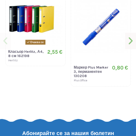
Очаква се
2,55 €
Класьор Herlitz, А4,
8 см 162198
Herlitz
0,80 €
Маркер Plus Marker
3, перманентен
130208
Plus Office
Абонирайте се за нашия бюлетин