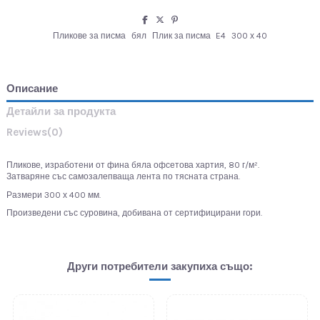
Пликове за писма
бял
Плик за писма
E4
300 х 40
Описание
Детайли за продукта
Reviews
(0)
Пликове, изработени от фина бяла офсетова хартия, 80 г/м².
Затваряне със самозалепваща лента по тясната страна.
Размери 300 х 400 мм.
Произведени със суровина, добивана от сертифицирани гори.
Други потребители закупиха също: