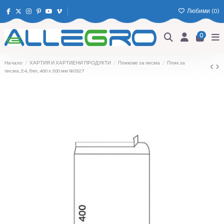
Любими (
0
)
0
Начало
ХАРТИЯ И ХАРТИЕНИ ПРОДУКТИ
Пликове за писма
Плик за
писма, E4, бял, 400 х 300 мм 160527