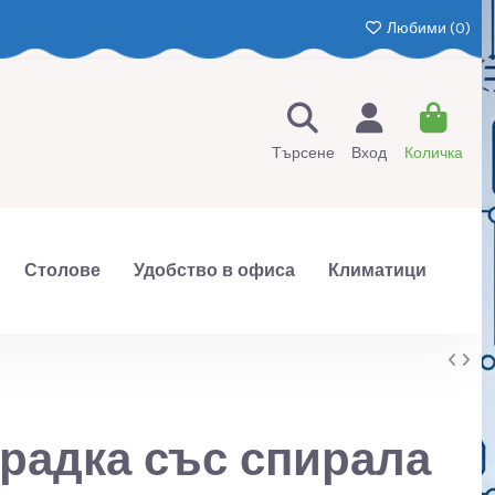
Любими (
0
)
Търсене
Вход
Количка
Столове
Удобство в офиса
Климатици
традка със спирала