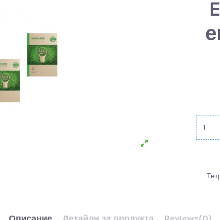
E
е
Тет
Описание
Детайли за продукта
Reviews
(0)