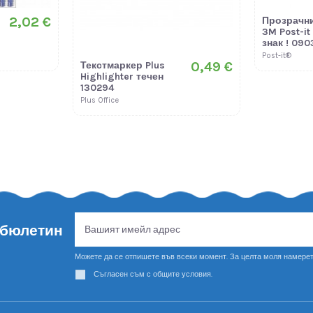
2,02 €
Прозрачн
3M Post-it
знак ! 090
Post-it®
0,49 €
Текстмаркер Plus
Highlighter течен
130294
Plus Office
 бюлетин
Можете да се отпишете във всеки момент. За целта моля намерет
Съгласен съм с общите условия.