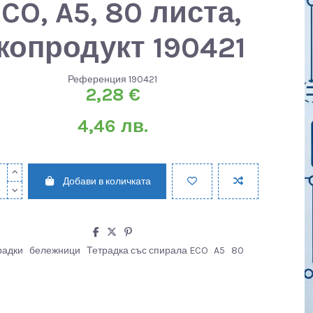
CO, A5, 80 листа,
копродукт 190421
Референция
190421
2,28 €
4,46 лв.
Добави в количката
радки
бележници
Тетрадка със спирала ECO
A5
80