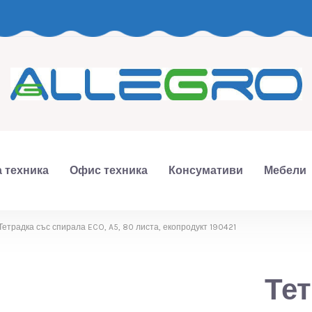
 техника
Офис техника
Консумативи
Мебели
Тетрадка със спирала ECO, A5, 80 листа, екопродукт 190421
Те