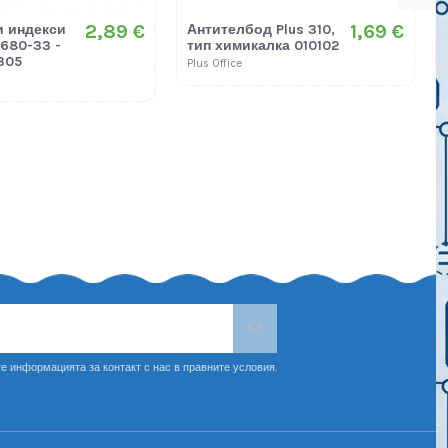
2,89 €
1,69 €
и индекси
Антителбод Plus 310,
 680-33 -
тип химикалка 010102
305
Plus Office
е информацията за контакт с нас в правните условия.