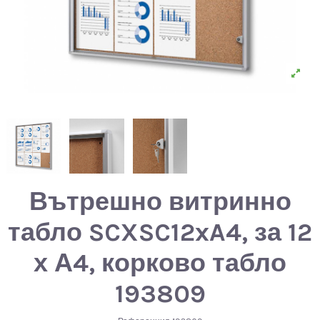
Вътрешно витринно
табло SCXSC12xA4, за 12
х А4, корково табло
193809