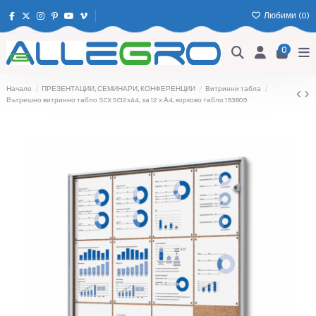
Любими (
0
)
0
Начало
ПРЕЗЕНТАЦИИ, СЕМИНАРИ, КОНФЕРЕНЦИИ
Витринни табла
Вътрешно витринно табло SCXSC12xA4, за 12 х А4, корково табло 193809