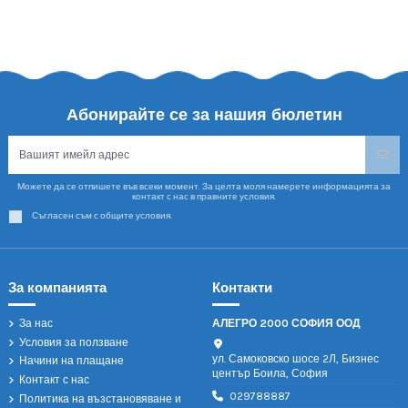
Абонирайте се за нашия бюлетин
Можете да се отпишете във всеки момент. За целта моля намерете информацията за
контакт с нас в правните условия.
Съгласен съм с общите условия.
За компанията
Контакти
За нас
АЛЕГРО 2000 СОФИЯ ООД
Условия за ползване
ул. Самоковско шосе 2Л, Бизнес
Начини на плащане
център Боила, София
Контакт с нас
029788887
Политика на възстановяване и