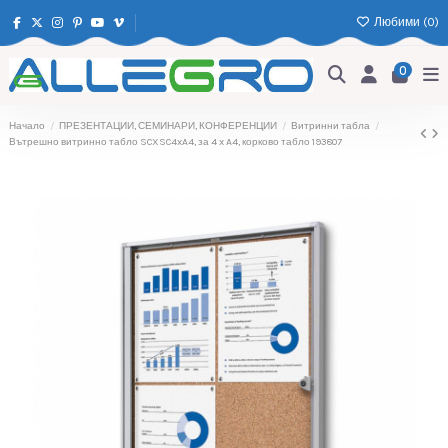
Любими (
0
)
0
Начало
ПРЕЗЕНТАЦИИ, СЕМИНАРИ, КОНФЕРЕНЦИИ
Витринни табла
Вътрешно витринно табло SCXSC4xA4, за 4 x A4, корково табло 193807