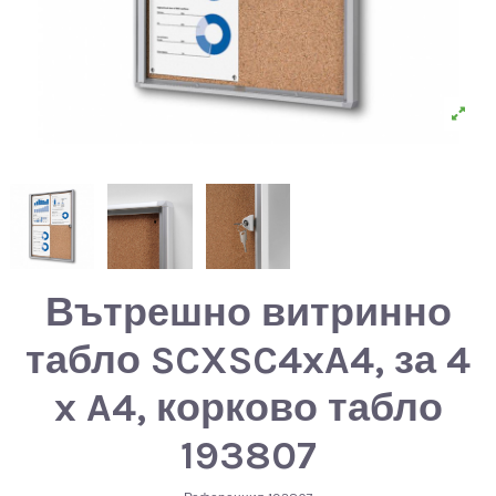
Вътрешно витринно
табло SCXSC4xA4, за 4
x A4, корково табло
193807