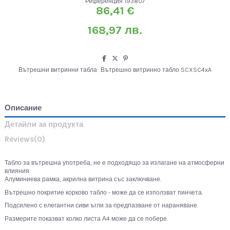
Референция
193807
86,41 €
168,97 лв.
Вътрешни витринни табла
Вътрешно витринно табло SCXSC4xA
Описание
Детайли за продукта
Reviews
(0)
Табло за вътрешна употреба, не е подходящо за излагане на атмосферни
влияния.
Алуминиева рамка, акрилна витрина със заключване.
Вътрешно покритие корково табло - може да се използват пинчета.
Подсилено с елегантни сиви ъгли за предпазване от нараняване.
Размерите показват колко листа А4 може да се побере.