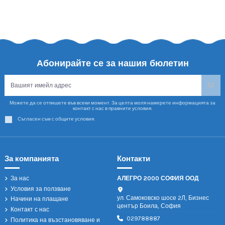
Абонирайте се за нашия бюлетин
Можете да се отпишете във всеки момент. За целта моля намерете информацията за
контакт с нас в правните условия.
Съгласен съм с общите условия.
За компанията
Контакти
За нас
АЛЕГРО 2000 СОФИЯ ООД
Условия за ползване
ул. Самоковско шосе 2Л, Бизнес
Начини на плащане
център Боила, София
Контакт с нас
029788887
Политика на възстановяване и