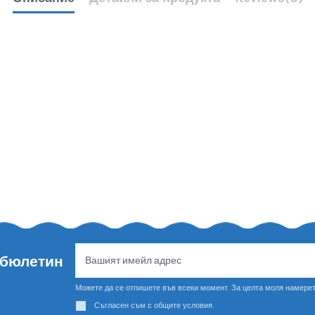
 бюлетин
Можете да се отпишете във всеки момент. За целта моля намерет
Съгласен съм с общите условия.