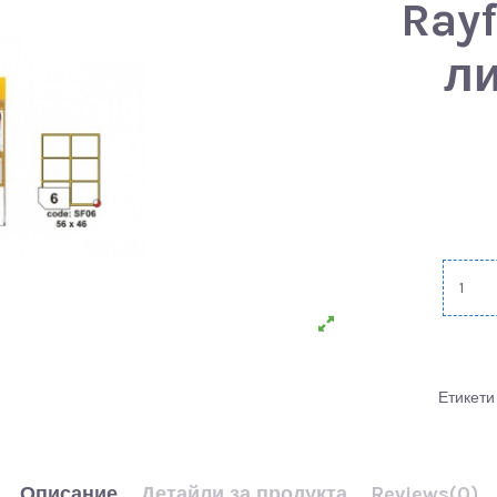
Rayf
ли
Етикети
Описание
Детайли за продукта
Reviews
(0)