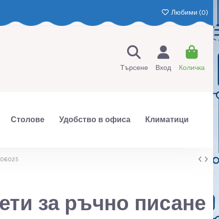
Любими (
0
)
Търсене
Вход
Количка
Столове
Удобство в офиса
Климатици
 106025
ети за ръчно писане