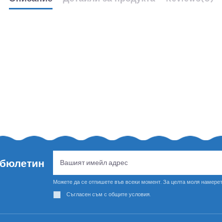
 бюлетин
Можете да се отпишете във всеки момент. За целта моля намерет
Съгласен съм с общите условия.