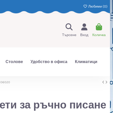
Любими (
0
)
Търсене
Вход
Количка
Столове
Удобство в офиса
Климатици
0 106020
ети за ръчно писане