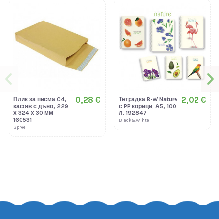
0,28 €
2,02 €
Плик за писма C4,
Тетрадка B-W Nature
кафяв с дъно, 229
с PP корици, А5, 100
х 324 х 30 мм
л. 192847
160531
Black&Wihte
Spree