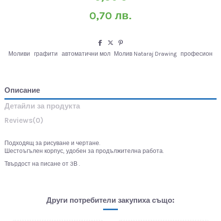
0,70 лв.
Моливи
графити
автоматични мол
Молив Nataraj Drawing
професион
Описание
Детайли за продукта
Reviews
(0)
Подходящ за рисуване и чертане.
Шестоъгълен корпус, удобен за продължителна работа.
Твърдост на писане от 3В .
Други потребители закупиха също: