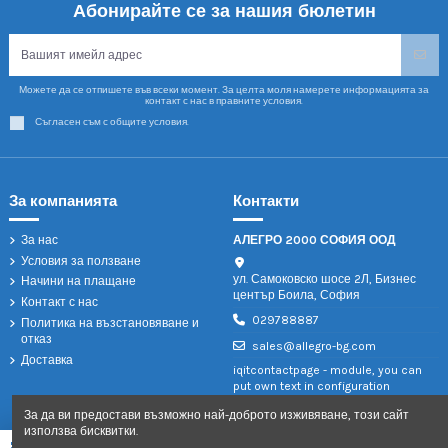
Абонирайте се за нашия бюлетин
Можете да се отпишете във всеки момент. За целта моля намерете информацията за
контакт с нас в правните условия.
Съгласен съм с общите условия.
За компанията
Контакти
За нас
АЛЕГРО 2000 СОФИЯ ООД
Условия за ползване
ул. Самоковско шосе 2Л, Бизнес
Начини на плащане
център Боила, София
Контакт с нас
029788887
Политика на възстановяване и
отказ
sales@allegro-bg.com
Доставка
iqitcontactpage - module, you can
put own text in configuration
За да ви предостави възможно най-доброто изживяване, този сайт
използва бисквитки.