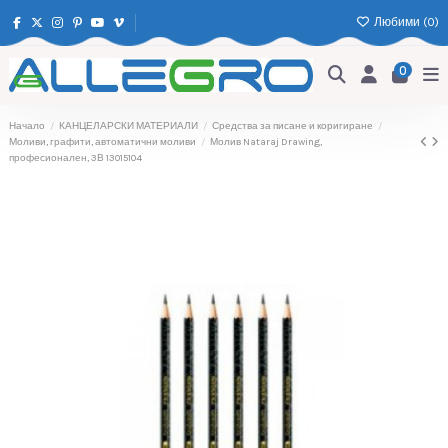
Любими (
0
)
0
Начало
КАНЦЕЛАРСКИ МАТЕРИАЛИ
Средства за писане и коригиране
Моливи, графити, автоматични моливи
Молив Nataraj Drawing,
професионален, 3В 13015104