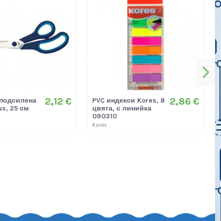
2,12 €
2,86 €
 подсилена
PVC индекси Kores, 8
s, 25 см
цвята, с линийка
090310
Kores