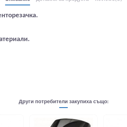
енторезачка.
атериали.
Други потребители закупиха също: