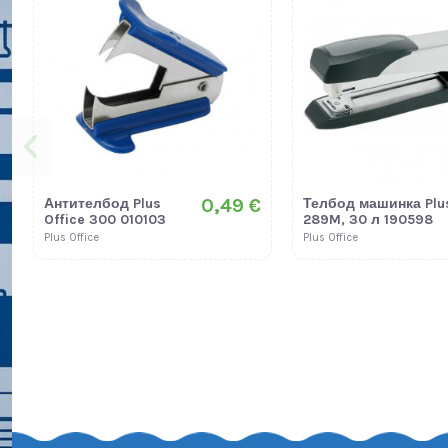
0,49 €
Антителбод Plus
Телбод машинка Plu
Office 300 010103
289M, 30 л 190598
Plus Office
Plus Office