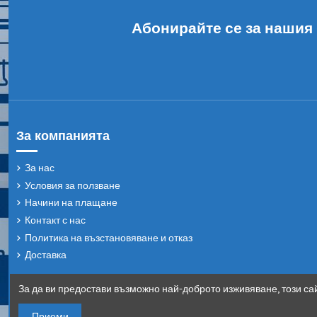
Абонирайте се за нашия
За компанията
За нас
Условия за ползване
Начини на плащане
Контакт с нас
Политика на възстановяване и отказ
Доставка
За да ви предостави възможно най-доброто изживяване, този сай
Приеми