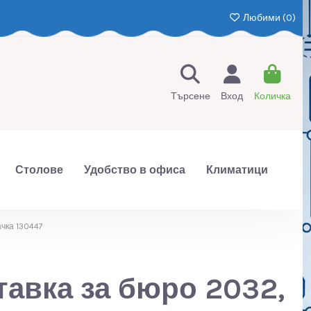
Любими (
0
)
Търсене
Вход
Количка
Столове
Удобство в офиса
Климатици
ачка 130447
тавка за бюро 2032,