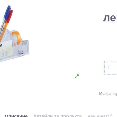
ле
Моливниц
Описание
Детайли за продукта
Reviews
(0)