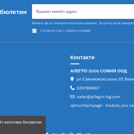
 бюлетин
Можете да се отпишете във всеки момент. За целта моля намерет
Съгласен съм с общите условия.
Контакти
АЛЕГРО 2000 СОФИЯ ООД
ул. Самоковско шосе 2Л, Биз
029788887
sales@allegro-bg.com
iqitcontactpage - module, you ca
т използва бисквитки.