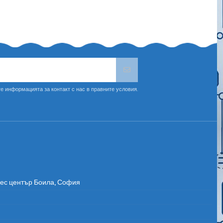
е информацията за контакт с нас в правните условия.
нес център Боила, София