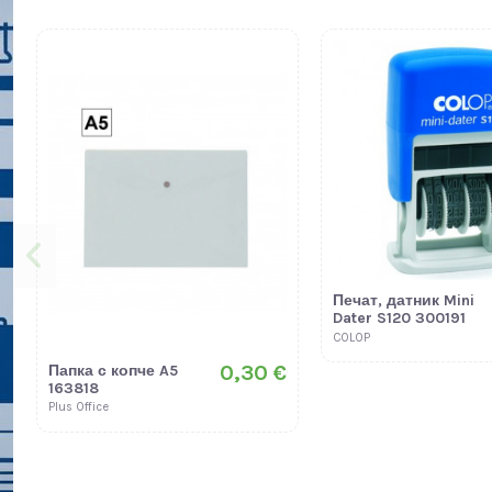
Печат, датник Mini
Dater S120 300191
COLOP
0,30 €
Папка с копче A5
163818
Plus Office