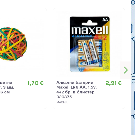
1,70 €
2,91 €
ветни,
Алкални батерии
г, 3 мм,
Maxell LR6 АА, 1.5V,
6 см
4+2 бр. в блистер
020375
MAXELL