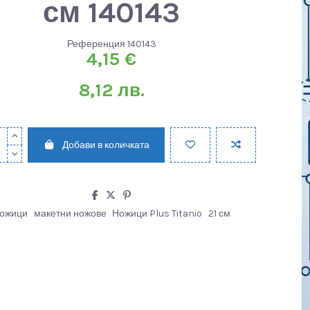
см 140143
Референция
140143
4,15 €
8,12 лв.
Добави в количката
ожици
макетни ножове
Ножици Plus Titanio
21 см