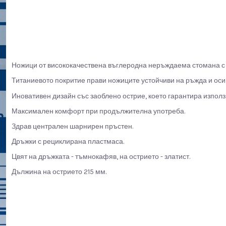
Ножици от висококачествена въглеродна неръждаема стомана с т
Титаниевото покритие прави ножиците устойчиви на ръжда и оси
Иновативен дизайн със заоблено острие, което гарантира използ
Максимален комфорт при продължителна употреба.
Здрав централен шарнирен пръстен.
Дръжки с рециклирана пластмаса.
Цвят на дръжката - тъмнокафяв, на острието - златист.
Дължина на острието 215 мм.