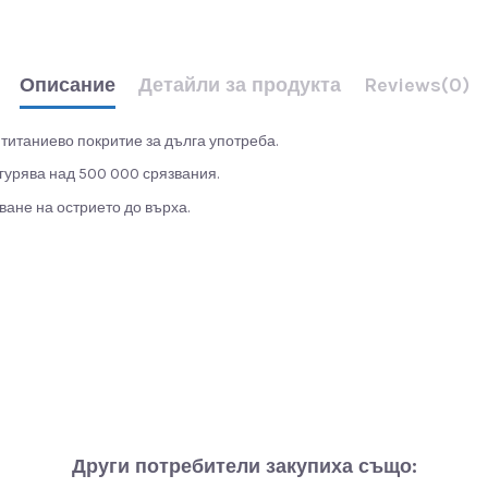
Описание
Детайли за продукта
Reviews
(0)
итаниево покритие за дълга употреба.
гурява над 500 000 срязвания.
ване на острието до върха.
Други потребители закупиха също: