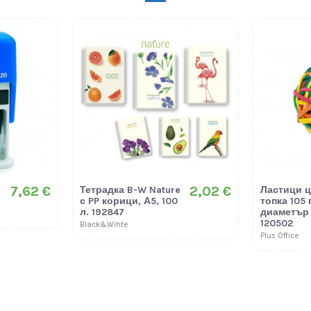
7,62 €
2,02 €
Тетрадка B-W Nature
Ластици ц
с PP корици, А5, 100
топка 105 
л. 192847
диаметър 
120502
Black&Wihte
Plus Office