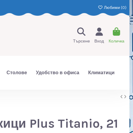
Любими (
0
)
Търсене
Вход
Количка
Столове
Удобство в офиса
Климатици
ици Plus Titanio, 21