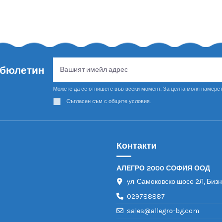
 бюлетин
Можете да се отпишете във всеки момент. За целта моля намерет
Съгласен съм с общите условия.
Контакти
АЛЕГРО 2000 СОФИЯ ООД
ул. Самоковско шосе 2Л, Биз
029788887
sales@allegro-bg.com