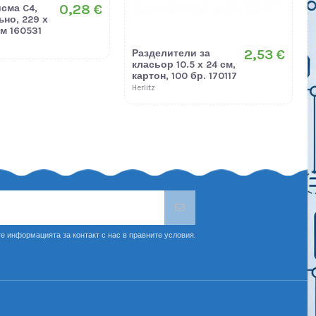
0,28 €
исма C4,
ъно, 229 х
мм 160531
2,53 €
Разделители за
класьор 10.5 х 24 см,
картон, 100 бр. 170117
Herlitz
е информацията за контакт с нас в правните условия.