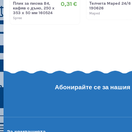
0,31 €
Плик за писма B4,
Телчета Maped 24/6
кафяв с дъно, 250 х
190626
353 х 50 мм 160524
Maped
Spree
Абонирайте се за нашия