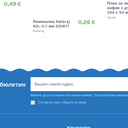
0,49 €
Плик за п
кафяв с д
324 х 30 
Spree
0,26 €
Химикалка Nataraj
621, 0.7 мм 220671
Nataraj
 бюлетин
Можете да се отпишете във всеки момент. За целта моля намерет
Съгласен съм с общите условия.