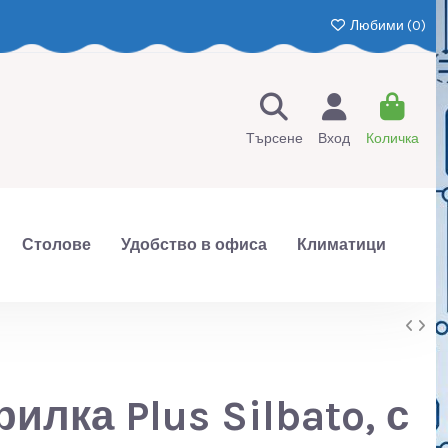
Любими (
0
)
Търсене
Вход
Количка
Столове
Удобство в офиса
Климатици
илка Plus Silbato, с