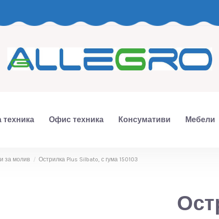
 техника
Офис техника
Консумативи
Мебели
и за молив
Острилка Plus Silbato, с гума 150103
Остр