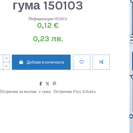
гума 150103
Референция
150103
0,12 €
0,23 лв.
Добави в количката
Острилки за молив
с гума
Острилка Plus Silbato